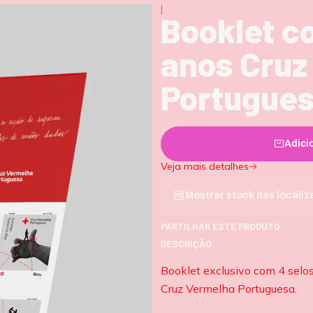
|
Booklet c
anos Cruz
Portugue
Adici
Veja mais detalhes
Mostrar stock das locali
PARTILHAR ESTE PRODUTO
DESCRIÇÃO
Booklet exclusivo com 4 selo
Cruz Vermelha Portuguesa.