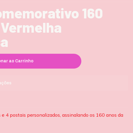
omemorativo 160
 Vermelha
sa
onar ao Carrinho
zações
s e 4 postais personalizados, assinalando os 160 anos da